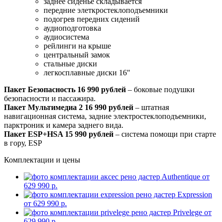
заднее сиденье складывается
передние элеткростеклоподъемники
подогрев передних сидений
аудиоподготовка
аудиосистема
рейлинги на крыше
центральный замок
стальные диски
легкосплавные диски 16"
Пакет Безопасность 16 990 рублей
– боковые подушки
безопасности и пассажира.
Пакет Мультимедиа 2 16 990 рублей
– штатная
навигационная система, задние электростеклоподъемники,
парктроник и камера заднего вида.
Пакет ESP+HSA 15 990 рублей
– cистема помощи при старте
в гору, ESP
Комплектации и цены
Authentique от
629 990 р.
Expression
от 629 990 р.
Privelege от
629 990 р.