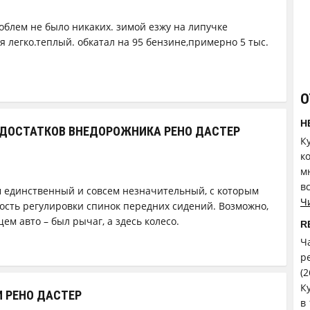
роблем не было никаких. зимой езжу на липучке
 легко.теплый. обкатал на 95 бензине,примерно 5 тыс.
О
Н
ДОСТАТКОВ ВНЕДОРОЖНИКА РЕНО ДАСТЕР
К
к
м
в
ем единственный и совсем незначительный, с которым
Ч
ность регулировки спинок передних сидений. Возможно,
ем авто – был рычаг, а здесь колесо.
R
Ч
р
(
К
 РЕНО ДАСТЕР
в