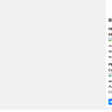
Н
П
К
Р
С