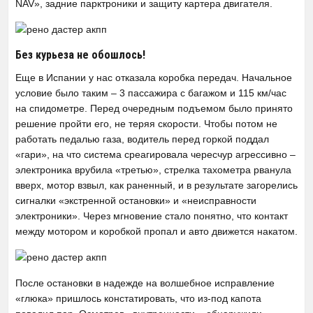
NAV», задние парктроники и защиту картера двигателя.
Без курьеза не обошлось!
Еще в Испании у нас отказала коробка передач. Начальное
условие было таким – 3 пассажира с багажом и 115 км/час
на спидометре. Перед очередным подъемом было принято
решение пройти его, не теряя скорости. Чтобы потом не
работать педалью газа, водитель перед горкой поддал
«гари», на что система среагировала чересчур агрессивно –
электроника врубила «третью», стрелка тахометра рванула
вверх, мотор взвыл, как раненный, и в результате загорелись
сигналки «экстренной остановки» и «неисправности
электроники». Через мгновение стало понятно, что контакт
между мотором и коробкой пропал и авто движется накатом.
После остановки в надежде на волшебное исправление
«глюка» пришлось констатировать, что из-под капота