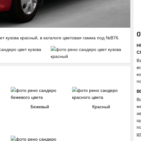
О
ет кузова красный, в каталоге цветовая гамма под №B76.
Н
C
Вз
в
к
п
В
В
м
Бежевый
Красный
а
ще
п
о