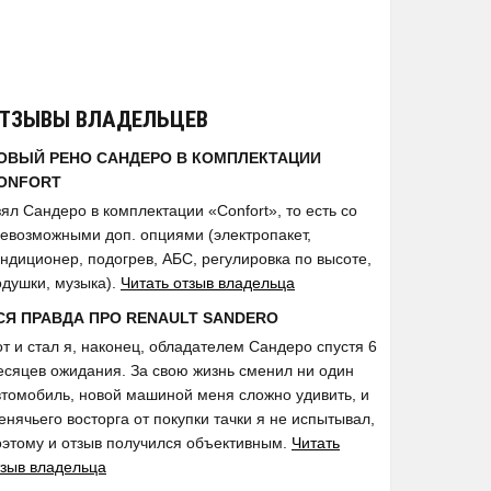
ТЗЫВЫ ВЛАДЕЛЬЦЕВ
ОВЫЙ РЕНО САНДЕРО В КОМПЛЕКТАЦИИ
ONFORT
ял Сандеро в комплектации «Confort», то есть со
севозможными доп. опциями (электропакет,
ондиционер, подогрев, АБС, регулировка по высоте,
одушки, музыка).
Читать отзыв владельца
СЯ ПРАВДА ПРО RENAULT SANDERO
от и стал я, наконец, обладателем Сандеро спустя 6
есяцев ожидания. За свою жизнь сменил ни один
втомобиль, новой машиной меня сложно удивить, и
нячьего восторга от покупки тачки я не испытывал,
оэтому и отзыв получился объективным.
Читать
тзыв владельца