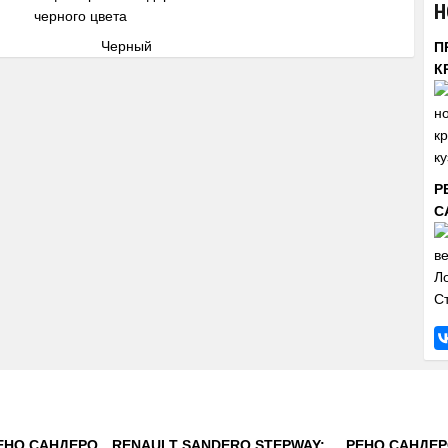
Н
Черный
П
К
Р
С
ЕНО САНДЕРО
RENAULT SANDERO STEPWAY:
РЕНО САНДЕР