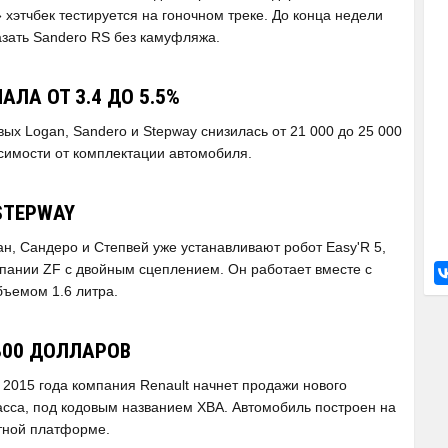
хэтчбек тестируется на гоночном треке. До конца недели
зать Sandero RS без камуфляжа.
АЛА ОТ 3.4 ДО 5.5%
ых Logan, Sandero и Stepway снизилась от 21 000 до 25 000
исимости от комплектации автомобиля.
 STEPWAY
ан, Сандеро и Степвей уже устанавливают робот Easy'R 5,
пании ZF с двойным сцеплением. Он работает вместе с
бъемом 1.6 литра.
4800 ДОЛЛАРОВ
 2015 года компания Renault начнет продажи нового
ласса, под кодовым названием XBA. Автомобиль построен на
тной платформе.