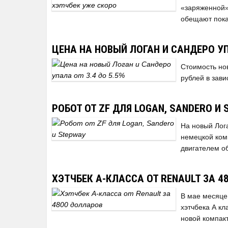
«заряженной» 
обещают пока
ЦЕНА НА НОВЫЙ ЛОГАН И САНДЕРО УП
Стоимость нов
рублей в зав
РОБОТ ОТ ZF ДЛЯ LOGAN, SANDERO И
На новый Лог
немецкой ком
двигателем о
ХЭТЧБЕК А-КЛАССА ОТ RENAULT ЗА 
В мае месяце
хэтчбека А к
новой компак