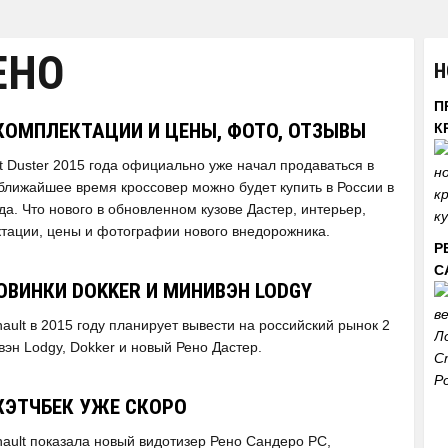
ЕНО
Н
П
 КОМПЛЕКТАЦИИ И ЦЕНЫ, ФОТО, ОТЗЫВЫ
К
t Duster 2015 года официально уже начал продаваться в
вближайшее время кроссовер можно будет купить в России в
да. Что нового в обновленном кузове Дастер, интерьер,
ктации, цены и фотографии нового внедорожника.
Р
С
ОВИНКИ DOKKER И МИНИВЭН LODGY
ult в 2015 году планирует вывести на российский рынок 2
эн Lodgy, Dokker и новый Рено Дастер.
ХЭТЧБЕК УЖЕ СКОРО
ault показала новый видотизер Рено Сандеро РС,